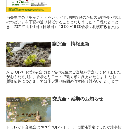
当会主催の「チック・トゥレット症 理解啓発のための 講演会・交流
のつどい」を下記の通り開催することとなりました＊日程など＊と
き：2021年3月21日（日曜日） 13:00〜18:00会場：札幌市教育文化会
館（札幌市中央区北１条西13丁目）...
講演会 情報更新
おしらせ
来る3月21日の講演会では２名の先生のご登壇を予定しておりました
がおふた方共に、会場とリモートで繋ぐ形に変更いたします なお、
質疑応答につきましては予定通り時間の許す限り対応いただけます
交流会・延期のお知らせ
おしらせ
トゥレット交流会は2026年4月26日（日）に開催予定でしたが諸事情