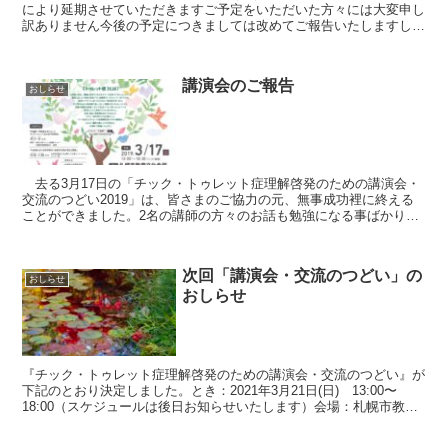
により延期させていただきますご予定をいただいた方々には大変申し
訳ありません今後の予定につきましては改めてご報告いたしますしば
らくお待ちください
講演会のご報告
おしらせ
去る3月17日の「チック・トゥレット症理解啓発のための講演会・
交流のつどい2019」は、皆さまのご協力の元、無事成功裡に終える
ことができました。2名の講師の方々のお話も勉強になる事ばかり
で、参加者も大変喜んでおられました。 参加...
次回「講演会・交流のつどい」の
おしらせ
おしらせ
『チック・トゥレット症理解啓発のための講演会・交流のつどい』が
下記のとおり決定しました。とき：2021年3月21日(日) 13:00〜
18:00（スケジュールは後日お知らせいたします）会場：札幌市教育
文化会館（札幌市中央区北1条西13丁目...